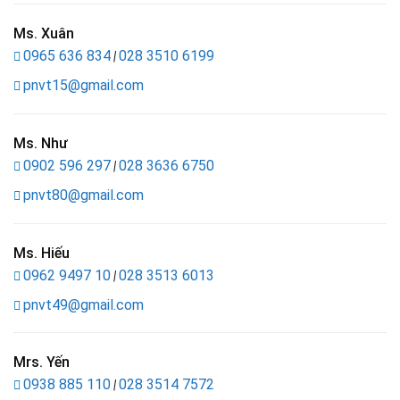
Ms. Xuân
0965 636 834
028 3510 6199
|
pnvt15@gmail.com
Ms. Như
0902 596 297
028 3636 6750
|
pnvt80@gmail.com
Ms. Hiếu
0962 9497 10
028 3513 6013
|
pnvt49@gmail.com
Mrs. Yến
0938 885 110
028 3514 7572
|