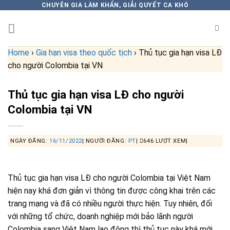
Skip
CHUYÊN GIA LÀM KHẨN, GIẢI QUYẾT CA KHÓ
to
content
Home
›
Gia hạn visa theo quốc tịch
›
Thủ tục gia hạn visa LĐ
cho người Colombia tại VN
Thủ tục gia hạn visa LĐ cho người
Colombia tại VN
NGÀY ĐĂNG:
16/11/2022
|
NGƯỜI ĐĂNG:
PT
|
646 LƯỢT XEM|
Thủ tục gia hạn visa LĐ cho người Colombia tại Việt Nam
hiện nay khá đơn giản vì thông tin được công khai trên các
trang mạng và đã có nhiều người thực hiện. Tuy nhiên, đối
với những tổ chức, doanh nghiệp mới bảo lãnh người
Colombia sang Việt Nam lao động thì thủ tục này khá mới