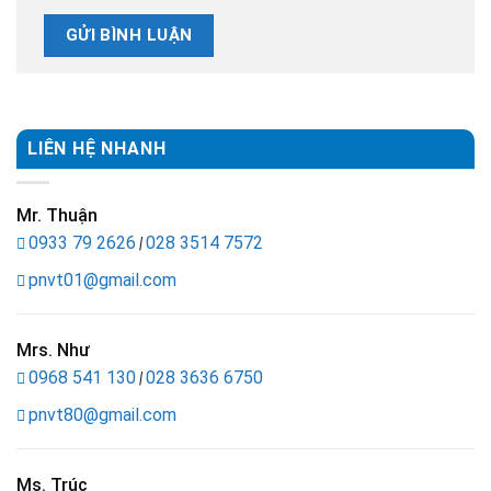
LIÊN HỆ NHANH
Mr. Thuận
0933 79 2626
028 3514 7572
|
pnvt01@gmail.com
Mrs. Như
0968 541 130
028 3636 6750
|
pnvt80@gmail.com
Ms. Trúc