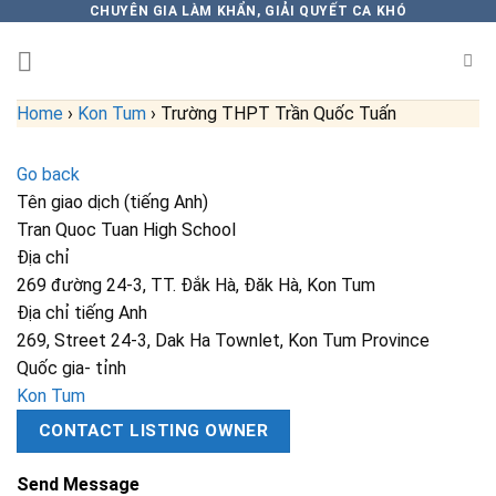
Skip
CHUYÊN GIA LÀM KHẨN, GIẢI QUYẾT CA KHÓ
to
content
Home
›
Kon Tum
›
Trường THPT Trần Quốc Tuấn
Go back
Tên giao dịch (tiếng Anh)
Tran Quoc Tuan High School
Địa chỉ
269 đường 24-3, TT. Đắk Hà, Đăk Hà, Kon Tum
Địa chỉ tiếng Anh
269, Street 24-3, Dak Ha Townlet, Kon Tum Province
Quốc gia- tỉnh
Kon Tum
CONTACT LISTING OWNER
Send Message