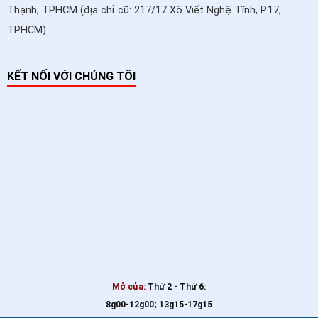
Thạnh, TPHCM (địa chỉ cũ: 217/17 Xô Viết Nghệ Tĩnh, P.17,
TPHCM)
KẾT NỐI VỚI CHÚNG TÔI
Mở cửa:
Thứ 2 - Thứ 6:
8g00-12g00; 13g15-17g15