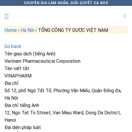
Skip
CHUYÊN GIA LÀM KHẨN, GIẢI QUYẾT CA KHÓ
to
content
Home
›
Hà Nội
›
TỔNG CÔNG TY DƯỢC VIỆT NAM
Go back
Tên giao dịch (tiếng Anh)
Vietnam Pharmaceutical Corporation
Tên viết tắt
VINAPHARM
Địa chỉ
Số 12, phố Ngô Tất Tố, Phường Văn Miếu, Quận Đống đa,
Hà Nội
Địa chỉ tiếng Anh
12, Ngo Tat To Street, Van Mieu Ward, Dong Da District,
Hanoi
Đại diện pháp luật