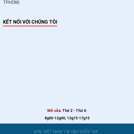
TPHCM)
KẾT NỐI VỚI CHÚNG TÔI
Mở cửa:
Thứ 2 - Thứ 6:
8g00-12g00; 13g15-17g15
ĐSQ VIỆT NAM TẠI CÁC QUỐC GIA