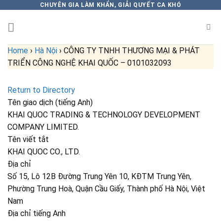
Skip
CHUYÊN GIA LÀM KHẨN, GIẢI QUYẾT CA KHÓ
to
content
Home
›
Hà Nội
›
CÔNG TY TNHH THƯƠNG MẠI & PHÁT
TRIỂN CÔNG NGHỆ KHAI QUỐC – 0101032093
Return to Directory
Tên giao dịch (tiếng Anh)
KHAI QUOC TRADING & TECHNOLOGY DEVELOPMENT
COMPANY LIMITED.
Tên viết tắt
KHAI QUOC CO., LTD.
Địa chỉ
Số 15, Lô 12B Đường Trung Yên 10, KĐTM Trung Yên,
Phường Trung Hoà, Quận Cầu Giấy, Thành phố Hà Nội, Việt
Nam
Địa chỉ tiếng Anh