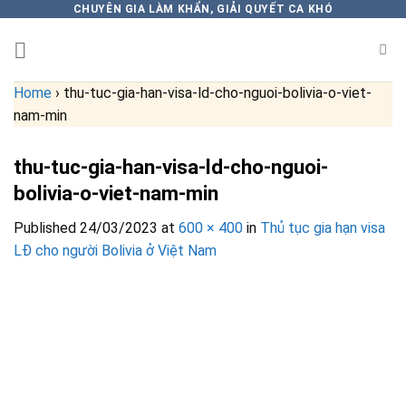
Skip
CHUYÊN GIA LÀM KHẨN, GIẢI QUYẾT CA KHÓ
to
content
Home
›
thu-tuc-gia-han-visa-ld-cho-nguoi-bolivia-o-viet-
nam-min
thu-tuc-gia-han-visa-ld-cho-nguoi-
bolivia-o-viet-nam-min
Published
24/03/2023
at
600 × 400
in
Thủ tục gia hạn visa
LĐ cho người Bolivia ở Việt Nam