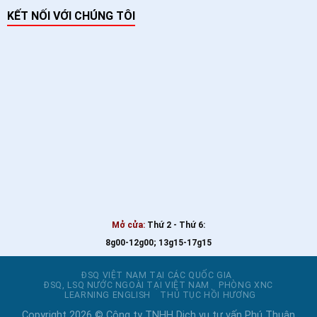
KẾT NỐI VỚI CHÚNG TÔI
Mở cửa:
Thứ 2 - Thứ 6:
8g00-12g00; 13g15-17g15
ĐSQ VIỆT NAM TẠI CÁC QUỐC GIA
ĐSQ, LSQ NƯỚC NGOÀI TẠI VIỆT NAM
PHÒNG XNC
LEARNING ENGLISH
THỦ TỤC HỒI HƯƠNG
Copyright 2026 © Công ty TNHH Dịch vụ tư vấn Phú Thuận